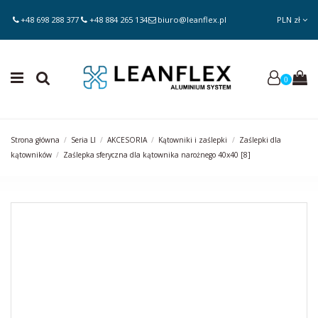
+48 698 288 377
+48 884 265 134
biuro@leanflex.pl
PLN zł
0
Strona główna
Seria LI
AKCESORIA
Kątowniki i zaślepki
Zaślepki dla
kątowników
Zaślepka sferyczna dla kątownika narożnego 40x40 [8]