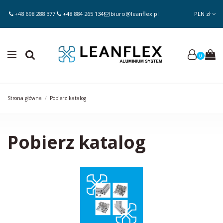
+48 698 288 377
+48 884 265 134
biuro@leanflex.pl
PLN zł
0
Strona główna
Pobierz katalog
Pobierz katalog