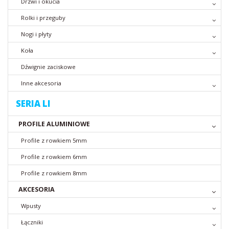
Drzwi i okucia
Rolki i przeguby
Nogi i płyty
Koła
Dźwignie zaciskowe
Inne akcesoria
SERIA LI
PROFILE ALUMINIOWE
Profile z rowkiem 5mm
Profile z rowkiem 6mm
Profile z rowkiem 8mm
AKCESORIA
Wpusty
Łączniki