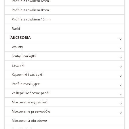
Profile z rowkiem 6mm
Profile z rowkiem 8mm
Profile z rowkiem 10mm
Rurki
AKCESORIA
Wpusty
Śruby i narkętki
Łączniki
Kątowniki i zaślepki
Profile maskujące
Zaślepki końcowe profili
Mocowanie wypełnień
Mocowanie przewodów
Mocowania obrotowe