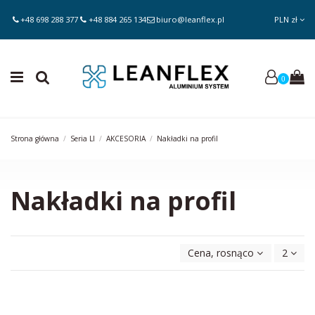
+48 698 288 377
+48 884 265 134
biuro@leanflex.pl
PLN zł
0
Strona główna
Seria LI
AKCESORIA
Nakładki na profil
Nakładki na profil
Cena, rosnąco
2