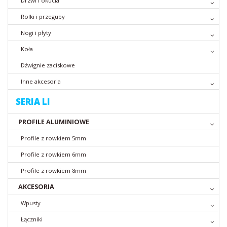
Drzwi i okucia
Rolki i przeguby
Nogi i płyty
Koła
Dźwignie zaciskowe
Inne akcesoria
SERIA LI
PROFILE ALUMINIOWE
Profile z rowkiem 5mm
Profile z rowkiem 6mm
Profile z rowkiem 8mm
AKCESORIA
Wpusty
Łączniki