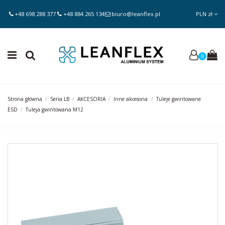
+48 698 288 377
+48 884 265 134
biuro@leanflex.pl
PLN zł
0
Strona główna
Seria LB
AKCESORIA
Inne akcesoria
Tuleje gwintowane
ESD
Tuleja gwintowana M12