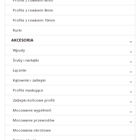
Profile z rowkiem 6mm
Profile z rowkiem 8mm
Profile z rowkiem 10mm
Rurki
AKCESORIA
Wpusty
Śruby i narkętki
Łączniki
Kątowniki i zaślepki
Profile maskujące
Zaślepki końcowe profili
Mocowanie wypełnień
Mocowanie przewodów
Mocowania obrotowe