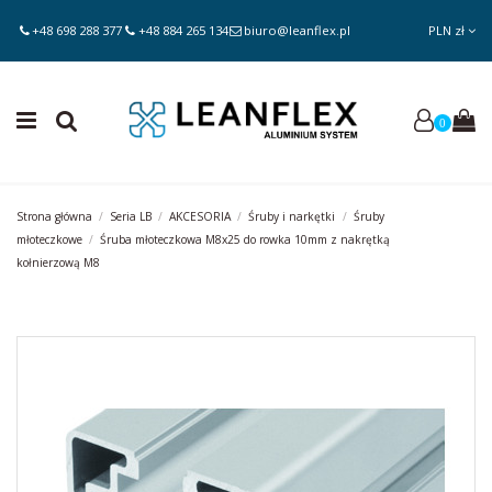
+48 698 288 377
+48 884 265 134
biuro@leanflex.pl
PLN zł
0
Strona główna
Seria LB
AKCESORIA
Śruby i narkętki
Śruby
młoteczkowe
Śruba młoteczkowa M8x25 do rowka 10mm z nakrętką
kołnierzową M8