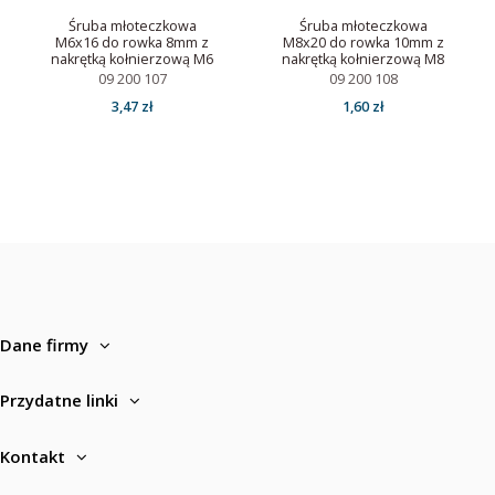
Śruba młoteczkowa
Śruba młoteczkowa
M6x16 do rowka 8mm z
M8x20 do rowka 10mm z
nakrętką kołnierzową M6
nakrętką kołnierzową M8
09 200 107
09 200 108
3,47 zł
1,60 zł
Dane firmy
Przydatne linki
Kontakt