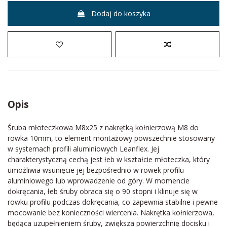
Dodaj do koszyka
Opis
Śruba młoteczkowa M8x25 z nakrętką kołnierzową M8 do
rowka 10mm, to element montażowy powszechnie stosowany
w systemach profili aluminiowych Leanflex. Jej
charakterystyczną cechą jest łeb w kształcie młoteczka, który
umożliwia wsunięcie jej bezpośrednio w rowek profilu
aluminiowego lub wprowadzenie od góry. W momencie
dokręcania, łeb śruby obraca się o 90 stopni i klinuje się w
rowku profilu podczas dokręcania, co zapewnia stabilne i pewne
mocowanie bez konieczności wiercenia. Nakrętka kołnierzowa,
będąca uzupełnieniem śruby, zwiększa powierzchnię docisku i