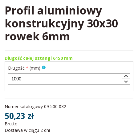
Profil aluminiowy
konstrukcyjny 30x30
rowek 6mm
Długość całej sztangi 6150 mm
Długość
*
(
mm
)
info
keyboard_arrow_up
keyboard_arrow_down
Numer katalogowy
09 500 032
50,23 zł
Brutto
Dostawa w ciągu 2 dni