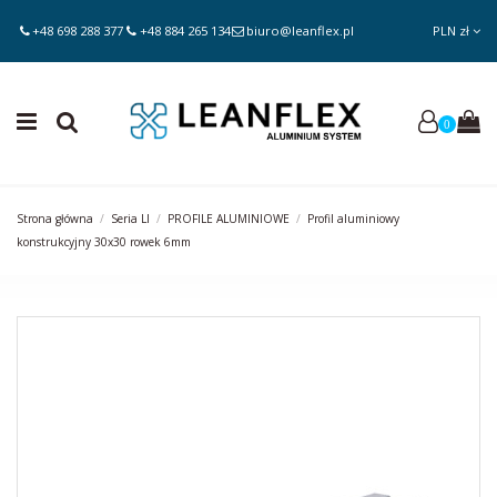
+48 698 288 377
+48 884 265 134
biuro@leanflex.pl
PLN zł
0
Strona główna
Seria LI
PROFILE ALUMINIOWE
Profil aluminiowy
konstrukcyjny 30x30 rowek 6mm