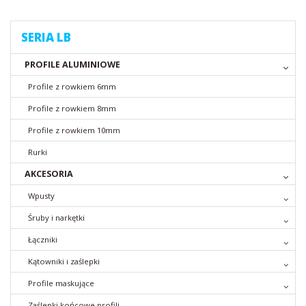
SERIA LB
PROFILE ALUMINIOWE
Profile z rowkiem 6mm
Profile z rowkiem 8mm
Profile z rowkiem 10mm
Rurki
AKCESORIA
Wpusty
Śruby i narkętki
Łączniki
Kątowniki i zaślepki
Profile maskujące
Zaślepki końcowe profili