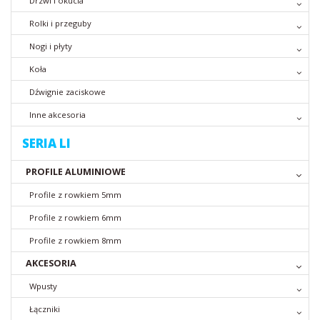
Drzwi i okucia
Rolki i przeguby
Nogi i płyty
Koła
Dźwignie zaciskowe
Inne akcesoria
SERIA LI
PROFILE ALUMINIOWE
Profile z rowkiem 5mm
Profile z rowkiem 6mm
Profile z rowkiem 8mm
AKCESORIA
Wpusty
Łączniki