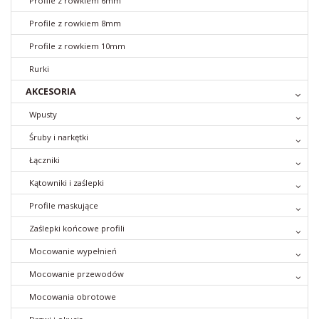
Profile z rowkiem 6mm
Profile z rowkiem 8mm
Profile z rowkiem 10mm
Rurki
AKCESORIA
Wpusty
Śruby i narkętki
Łączniki
Kątowniki i zaślepki
Profile maskujące
Zaślepki końcowe profili
Mocowanie wypełnień
Mocowanie przewodów
Mocowania obrotowe