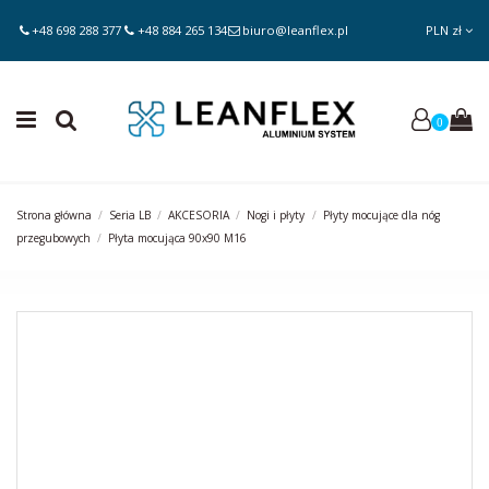
+48 698 288 377
+48 884 265 134
biuro@leanflex.pl
PLN zł
0
Strona główna
Seria LB
AKCESORIA
Nogi i płyty
Płyty mocujące dla nóg
przegubowych
Płyta mocująca 90x90 M16