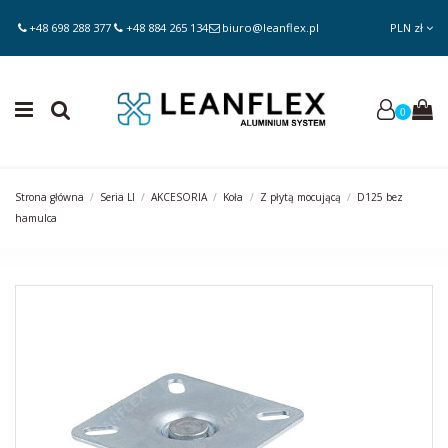
+48 698 288 377
+48 884 265 134
biuro@leanflex.pl
PLN zł
0
Strona główna
Seria LI
AKCESORIA
Koła
Z płytą mocującą
D125 bez
hamulca