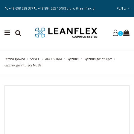
+48 698 288 377
+48 884 265 134
biuro@leanflex.pl
PLN zł
0
Strona główna
Seria LI
AKCESORIA
Łączniki
Łączniki gwintujące
Łącznik gwintujący M6 [8]