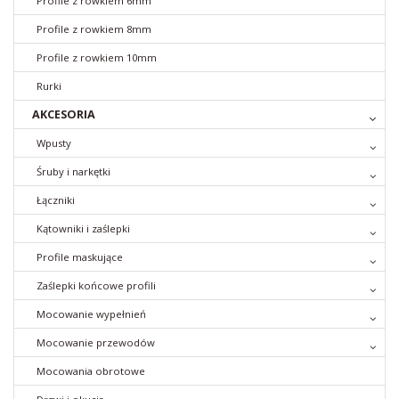
Profile z rowkiem 6mm
Profile z rowkiem 8mm
Profile z rowkiem 10mm
Rurki
AKCESORIA
Wpusty
Śruby i narkętki
Łączniki
Kątowniki i zaślepki
Profile maskujące
Zaślepki końcowe profili
Mocowanie wypełnień
Mocowanie przewodów
Mocowania obrotowe