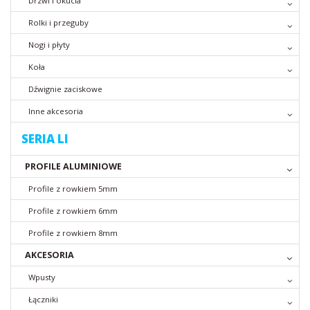
Drzwi i okucia
Rolki i przeguby
Nogi i płyty
Koła
Dźwignie zaciskowe
Inne akcesoria
SERIA LI
PROFILE ALUMINIOWE
Profile z rowkiem 5mm
Profile z rowkiem 6mm
Profile z rowkiem 8mm
AKCESORIA
Wpusty
Łączniki