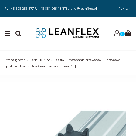
+48 698 288 377
+48 884 265 134
biuro@leanflex.pl
PLN zł
0
Strona główna
Seria LB
AKCESORIA
Mocowanie przewodów
Krzyżowe
opaski kablowe
Krzyżowa opaska kablowa [10]