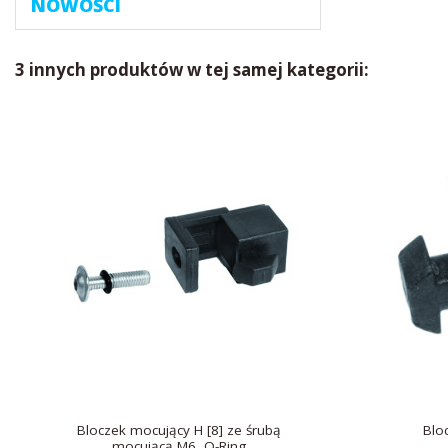
NOWOŚCI
3 innych produktów w tej samej kategorii:
Bloczek mocujący H [8] ze śrubą
Blo
mocującą M6, O-Ring