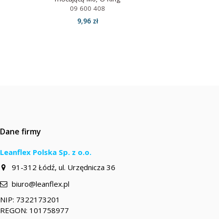
09 600 408
9,96 zł
Dane firmy
Leanflex Polska Sp. z o.o.
91-312 Łódź, ul. Urzędnicza 36
biuro@leanflex.pl
NIP: 7322173201
REGON: 101758977