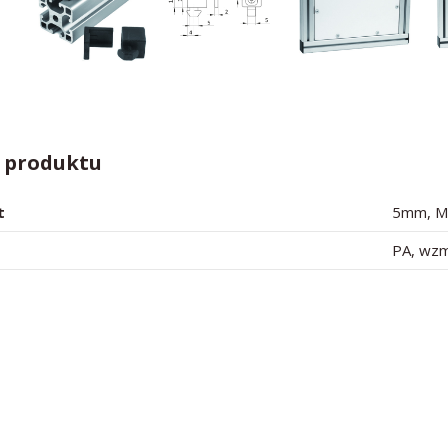
y produktu
t
5mm, M
PA, wzm