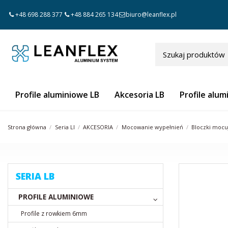
+48 698 288 377
+48 884 265 134
biuro@leanflex.pl
Profile aluminiowe LB
Akcesoria LB
Profile alum
Strona główna
Seria LI
AKCESORIA
Mocowanie wypełnień
Bloczki mocu
SERIA LB
PROFILE ALUMINIOWE
Profile z rowkiem 6mm