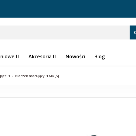
iniowe LI
Akcesoria LI
Nowości
Blog
jące H
Bloczek mocujący H M4 [5]