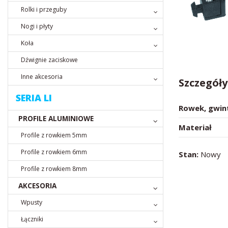
Rolki i przeguby
Nogi i płyty
Koła
Dźwignie zaciskowe
Inne akcesoria
Szczegół
SERIA LI
Rowek, gwin
PROFILE ALUMINIOWE
Materiał
Profile z rowkiem 5mm
Profile z rowkiem 6mm
Stan:
Nowy
Profile z rowkiem 8mm
AKCESORIA
Wpusty
Łączniki