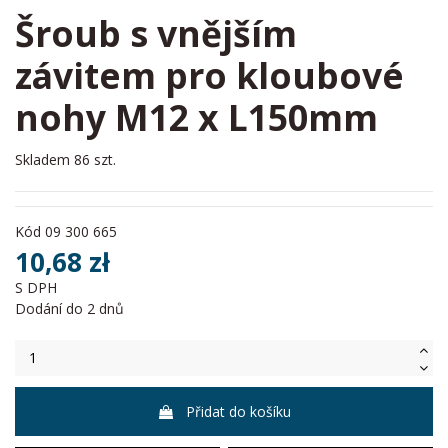
Šroub s vnějším
závitem pro kloubové
nohy M12 x L150mm
Skladem
86 szt.
Kód
09 300 665
10,68 zł
S DPH
Dodání do 2 dnů
Přidat do košíku