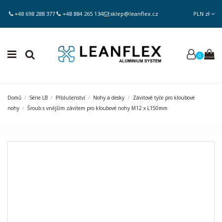
+48 698 288 377
+48 884 265 134
sklep@leanflex.cz
PLN zł
0
Domů
Série LB
Příslušenství
Nohy a desky
Závitové tyče pro kloubové
nohy
Šroub s vnějším závitem pro kloubové nohy M12 x L150mm