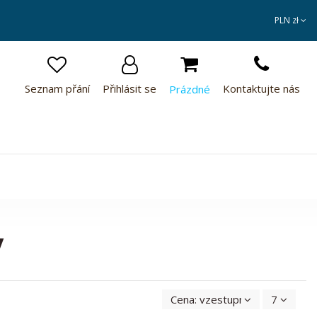
PLN zł
Seznam přání
Přihlásit se
Kontaktujte nás
Prázdné
y
Cena: vzestupně
7