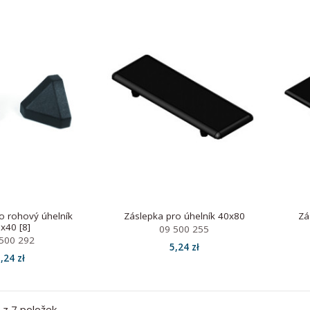
o rohový úhelník
Záslepka pro úhelník 40x80
Zá
x40 [8]
09 500 255
500 292
5,24 zł
,24 zł
 z 7 položek