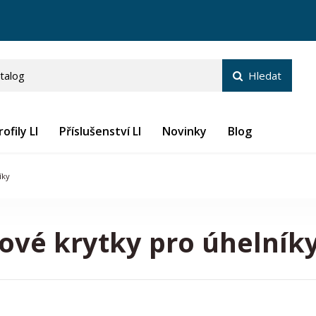
ofily LI
Příslušenství LI
Novinky
Blog
íky
ové krytky pro úhelník