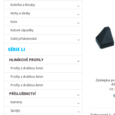
Kolečka a klouby
Nohy a desky
Kola
Kulové západky
Další příslušenství
SÉRIE LI
HLINÍKOVÉ PROFILY
Profily s drážkou 5mm
Profily s drážkou 6mm
Záslepka pr
40
Profily s drážkou 8mm
09 
PŘÍSLUŠENSTVÍ
5
Kameny
Spojky
Zobrazení 1-7