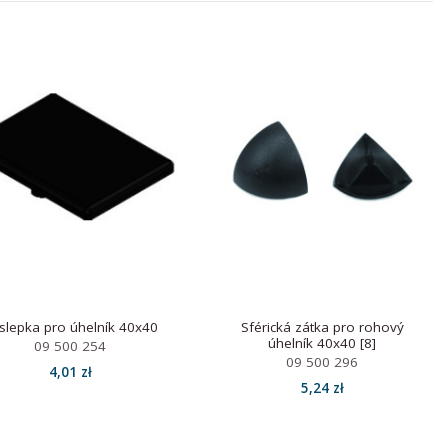
slepka pro úhelník 40x40
Sférická zátka pro rohový
úhelník 40x40 [8]
09 500 254
09 500 296
4,01 zł
5,24 zł