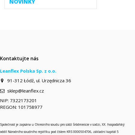
NOVINKY
Kontaktujte nás
Leanflex Polska Sp. z o.o.
91-312 Łódź, ul. Urzędnicza 36
sklep@leanflex.cz
NIP: 7322173201
REGON: 101758977
Společnost je zapsána u Okresního soudu pro Łódź Śródmieście v Łodzi, XX. hospodářský
oddíl Národního soudního rejstříku pod číslem KRS 0000504706, základní kapitál 5