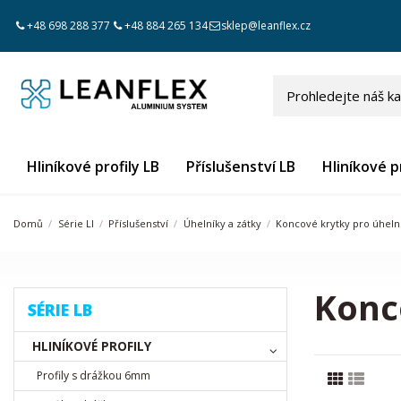
+48 698 288 377
+48 884 265 134
sklep@leanflex.cz
Hliníkové profily LB
Příslušenství LB
Hliníkové pr
Domů
Série LI
Příslušenství
Úhelníky a zátky
Koncové krytky pro úheln
Konc
SÉRIE LB
HLINÍKOVÉ PROFILY
Profily s drážkou 6mm