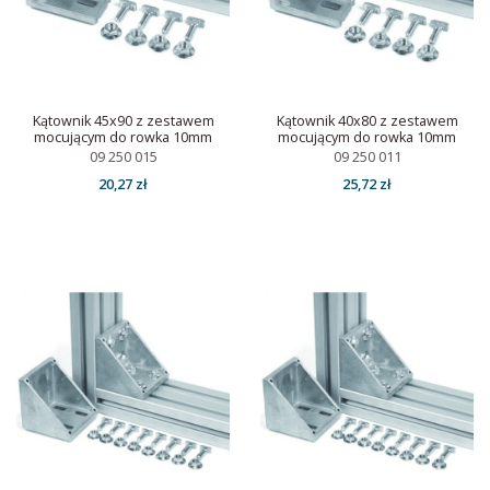
Kątownik 45x90 z zestawem
Kątownik 40x80 z zestawem
mocującym do rowka 10mm
mocującym do rowka 10mm
09 250 015
09 250 011
20,27 zł
25,72 zł