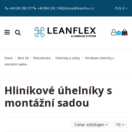
+48 698 288 377
+48 884 265 134
sklep@leanflex.cz
PLN zł
0
Domů
Série LB
Příslušenství
Úhelníky a zátky
Hliníkové úhelníky s
montážní sadou
Hliníkové úhelníky s
montážní sadou
Cena: vzestupně
10