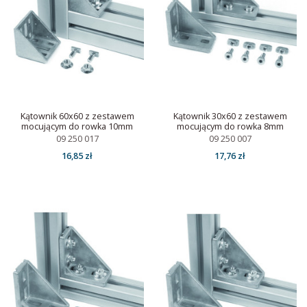
Kątownik 60x60 z zestawem
Kątownik 30x60 z zestawem
mocującym do rowka 10mm
mocującym do rowka 8mm
09 250 017
09 250 007
16,85 zł
17,76 zł