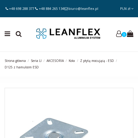
+48 698 288 377
+48 884 265 134
biuro@leanflex.pl
PLN zł
0
Strona główna
Seria LI
AKCESORIA
Koła
Z płytą mocującą - ESD
D125 z hamulcem ESD